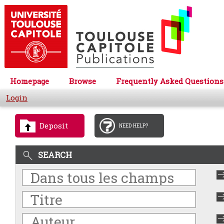
Homepage
Browse
Frequently Asked Questions
Login
Deposit
NEED HELP?
SEARCH