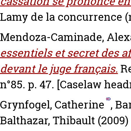
cassation se prononce en 
Lamy de la concurrence (
Mendoza-Caminade, Alex
essentiels et secret des a
devant le juge français.
R
n°85. p. 47.
[Caselaw head
Grynfogel, Catherine
,
Bar
Balthazar, Thibault
(2009)