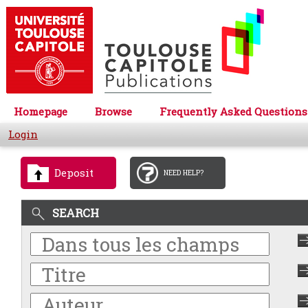
Homepage
Browse
Frequently Asked Questions
Login
Deposit
NEED HELP?
SEARCH