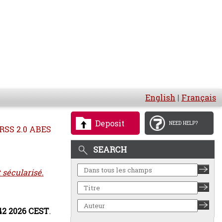
English
|
Français
Deposit
NEED HELP?
RSS 2.0 ABES
SEARCH
t sécularisé.
:42 2026 CEST
.