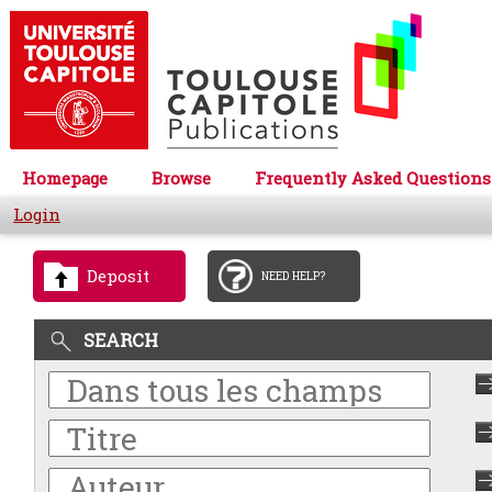
Homepage
Browse
Frequently Asked Questions
Login
Deposit
NEED HELP?
SEARCH