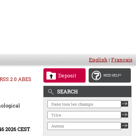
English
|
Français
Deposit
NEED HELP?
RSS 2.0 ABES
SEARCH
ological
:46 2026 CEST
.