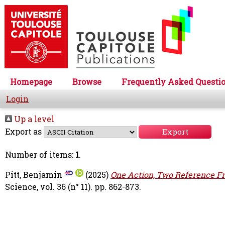
Homepage
Browse
Frequently Asked Questi
Login
Up a level
Export as
Number of items:
1
.
Pitt, Benjamin
(2025)
One Action, Two Reference Fr
Science, vol. 36 (n° 11). pp. 862-873.