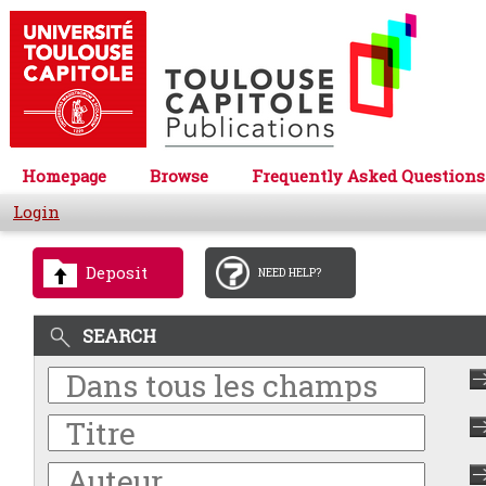
Homepage
Browse
Frequently Asked Questions
Login
Deposit
NEED HELP?
SEARCH