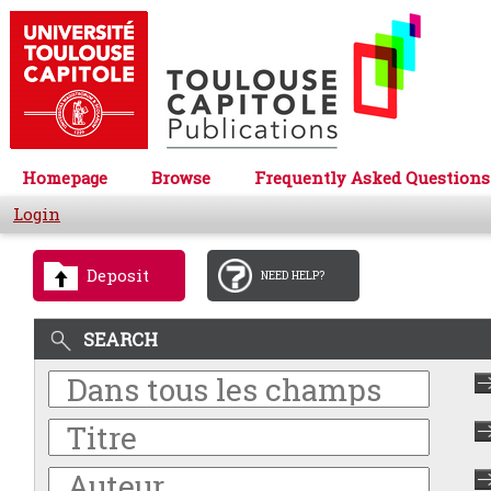
Homepage
Browse
Frequently Asked Questions
Login
Deposit
NEED HELP?
SEARCH