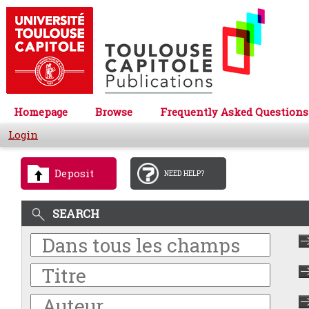
Homepage
Browse
Frequently Asked Questions
Login
Deposit
NEED HELP?
SEARCH