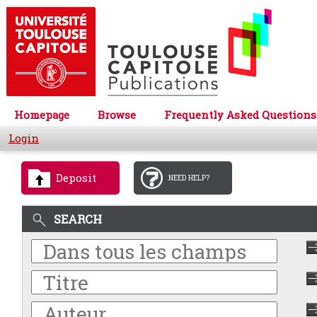
Homepage
Browse
Frequently Asked Questions
Login
Deposit
NEED HELP?
SEARCH