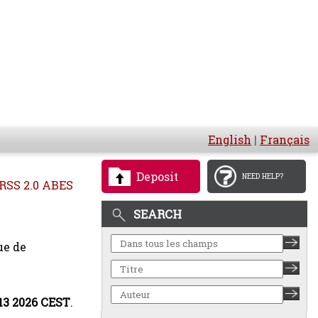
English
|
Français
Deposit
NEED HELP?
RSS 2.0 ABES
SEARCH
ue de
:13 2026 CEST
.