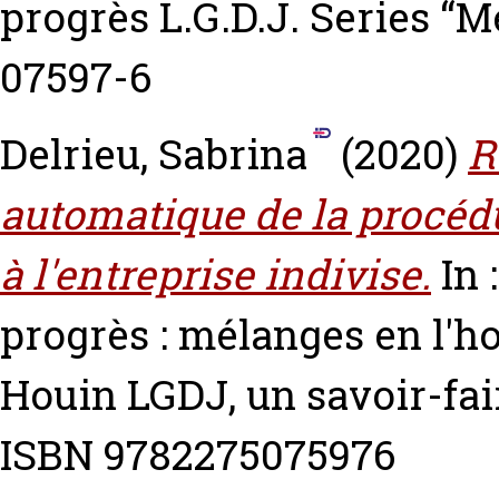
progrès L.G.D.J. Series “
07597-6
Delrieu, Sabrina
(2020)
R
automatique de la procédu
à l'entreprise indivise.
In 
progrès : mélanges en l'h
Houin LGDJ, un savoir-fair
ISBN 9782275075976