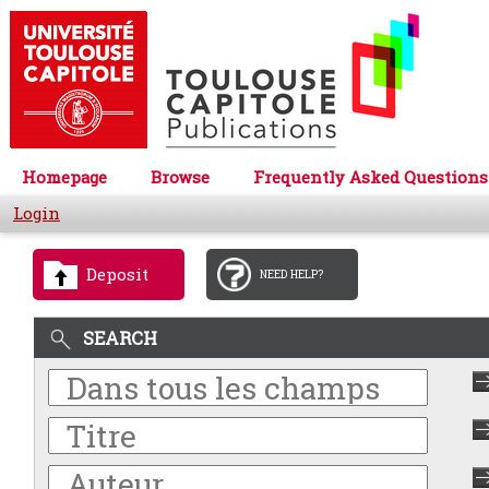
Homepage
Browse
Frequently Asked Questions
Login
Deposit
NEED HELP?
SEARCH