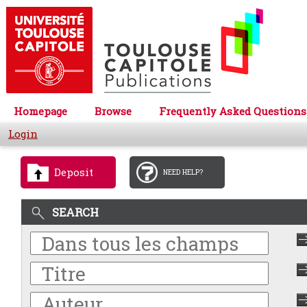
Homepage
Browse
Frequently Asked Questions
Login
Deposit
NEED HELP?
SEARCH