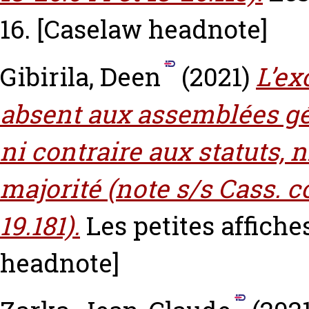
16.
[Caselaw headnote]
Gibirila, Deen
(2021)
L’ex
absent aux assemblées gé
ni contraire aux statuts, 
majorité (note s/s Cass. co
19.181).
Les petites affiches
headnote]