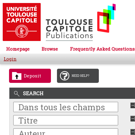
Homepage
Browse
Frequently Asked Questions
Login
Deposit
NEED HELP?
SEARCH