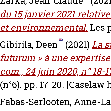
Zarka, Jean-Claude
(202
du 15 janvier 2021 relativ
et environnemental.
Les p
Gibirila, Deen
(2021)
La s
futurum » à une expertise 
com., 24 juin 2020, n° 18-17
(n°6). pp. 17-20.
[Caselaw 
Fabas-Serlooten, Anne-L