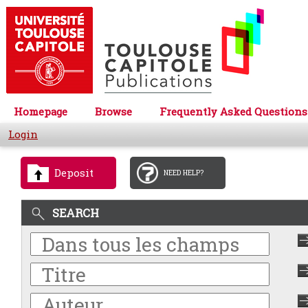
Homepage
Browse
Frequently Asked Questions
Login
Deposit
NEED HELP?
SEARCH