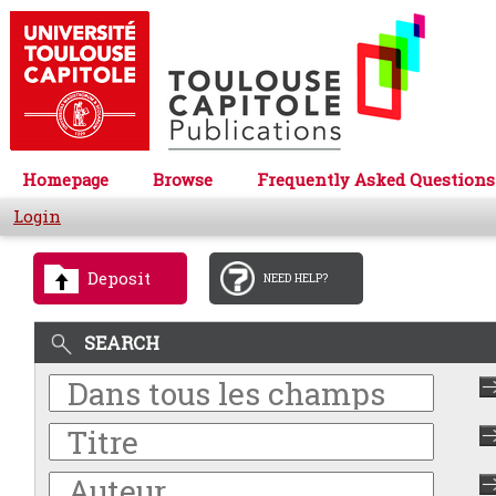
Homepage
Browse
Frequently Asked Questions
Login
Deposit
NEED HELP?
SEARCH