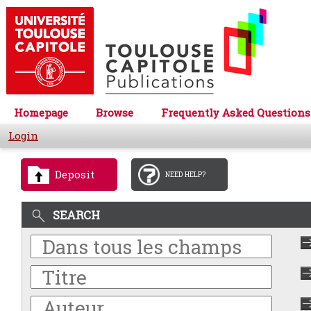
Homepage
Browse
Frequently Asked Questions
Login
Deposit
NEED HELP?
SEARCH