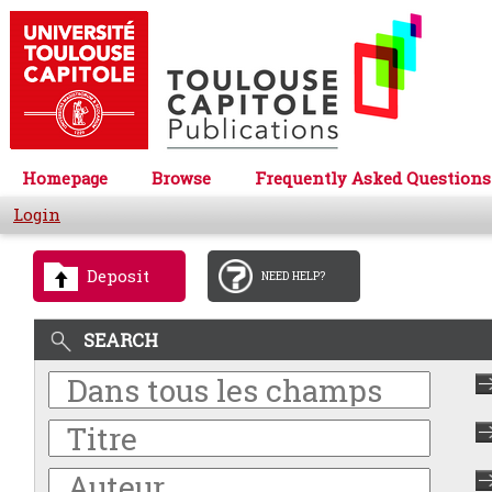
Homepage
Browse
Frequently Asked Questions
Login
Deposit
NEED HELP?
SEARCH