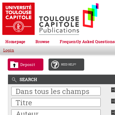
Homepage
Browse
Frequently Asked Questions
Login
Deposit
NEED HELP?
SEARCH