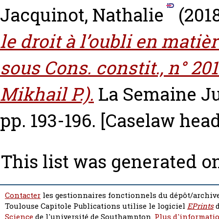
Jacquinot, Nathalie
(201
le droit à l’oubli en matiè
sous Cons. constit., n° 20
Mikhail P.).
La Semaine Jur
pp. 193-196.
[Caselaw head
This list was generated o
Contacter
les gestionnaires fonctionnels du dépôt/archive
Toulouse Capitole Publications utilise le logiciel
EPrints
d
Science
de l'université de Southampton.
Plus d'informatio