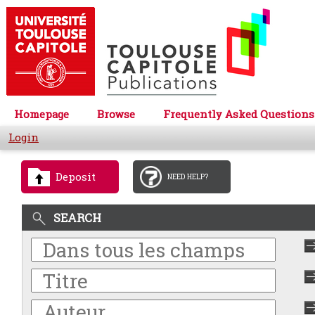
Homepage
Browse
Frequently Asked Questions
Login
Deposit
NEED HELP?
SEARCH