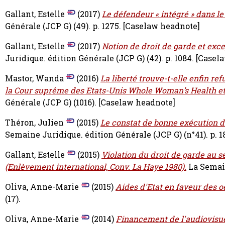
Gallant, Estelle
(2017)
Le défendeur « intégré » dans le
Générale (JCP G) (49). p. 1275.
[Caselaw headnote]
Gallant, Estelle
(2017)
Notion de droit de garde et exce
Juridique. édition Générale (JCP G) (42). p. 1084.
[Casel
Mastor, Wanda
(2016)
La liberté trouve-t-elle enfin r
la Cour suprême des Etats-Unis Whole Woman’s Health et A
Générale (JCP G) (1016).
[Caselaw headnote]
Théron, Julien
(2015)
Le constat de bonne exécution du
Semaine Juridique. édition Générale (JCP G) (n°41). p. 1
Gallant, Estelle
(2015)
Violation du droit de garde au se
(Enlèvement international, Conv. La Haye 1980).
La Semain
Oliva, Anne-Marie
(2015)
Aides d'Etat en faveur des o
(17).
Oliva, Anne-Marie
(2014)
Financement de l'audiovisuel 