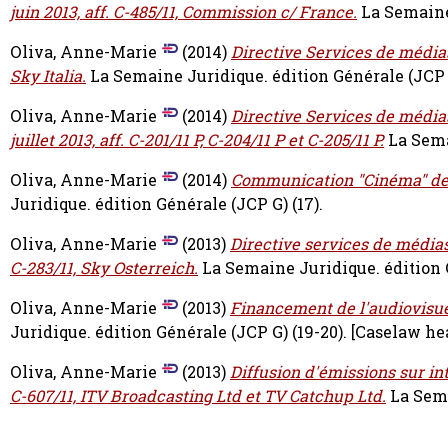
juin 2013, aff. C-485/11, Commission c/ France.
La Semaine
Oliva, Anne-Marie
(2014)
Directive Services de médias 
Sky Italia.
La Semaine Juridique. édition Générale (JCP 
Oliva, Anne-Marie
(2014)
Directive Services de média
juillet 2013, aff. C-201/11 P, C-204/11 P et C-205/11 P.
La Sema
Oliva, Anne-Marie
(2014)
Communication "Cinéma" de 
Juridique. édition Générale (JCP G) (17).
Oliva, Anne-Marie
(2013)
Directive services de médias 
C-283/11, Sky Osterreich.
La Semaine Juridique. édition 
Oliva, Anne-Marie
(2013)
Financement de l'audiovisuel p
Juridique. édition Générale (JCP G) (19-20).
[Caselaw he
Oliva, Anne-Marie
(2013)
Diffusion d'émissions sur int
C-607/11, ITV Broadcasting Ltd et TV Catchup Ltd.
La Sema