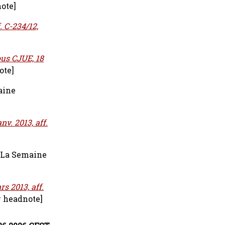
ote]
. C-234/12,
us CJUE, 18
ote]
aine
v. 2013, aff.
La Semaine
s 2013, aff.
 headnote]