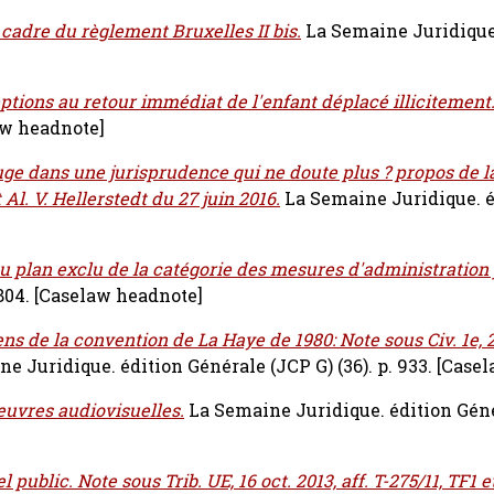
 cadre du règlement Bruxelles II bis.
La Semaine Juridique
ptions au retour immédiat de l'enfant déplacé illicitement
aw headnote]
efuge dans une jurisprudence qui ne doute plus ? propos de l
l. V. Hellerstedt du 27 juin 2016.
La Semaine Juridique. é
 plan exclu de la catégorie des mesures d'administration j
804.
[Caselaw headnote]
ns de la convention de La Haye de 1980: Note sous Civ. 1e, 2
e Juridique. édition Générale (JCP G) (36). p. 933.
[Casel
euvres audiovisuelles.
La Semaine Juridique. édition Gén
public. Note sous Trib. UE, 16 oct. 2013, aff. T-275/11, TF1 e