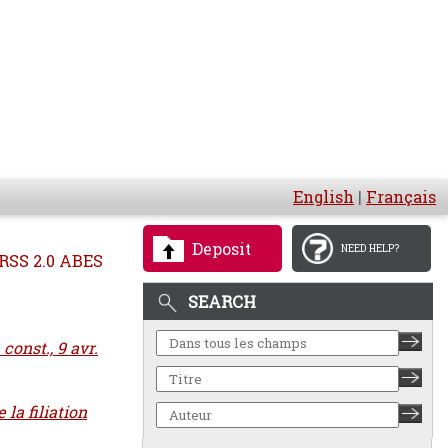
English
|
Français
Deposit
NEED HELP?
RSS 2.0 ABES
SEARCH
onst., 9 avr.
la filiation