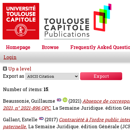
Homepage
Browse
Frequently Asked Questi
Login
Up a level
Export as
Number of items:
15
.
Beaussonie, Guillaume
(2021)
Absence de correspond
2021, n° 2021-896 QPC.
La Semaine Juridique. édition Géné
Gallant, Estelle
(2017)
Contrariété à l’ordre public inte
paternelle.
La Semaine Juridique. édition Générale (JCP G