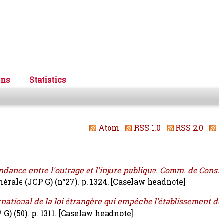
ons
Statistics
Atom
RSS 1.0
RSS 2.0
ance entre l'outrage et l'injure publique. Comm. de Cons. c
rale (JCP G) (n°27). p. 1324.
[Caselaw headnote]
rnational de la loi étrangère qui empêche l’établissement de 
) (50). p. 1311.
[Caselaw headnote]