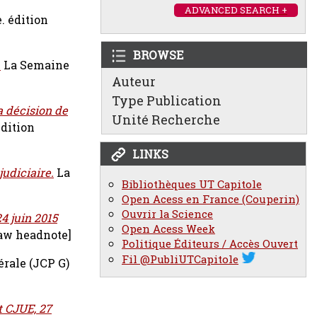
ADVANCED SEARCH +
. édition
BROWSE
.
La Semaine
Auteur
Type Publication
a décision de
Unité Recherche
dition
LINKS
udiciaire.
La
Bibliothèques UT Capitole
Open Acess en France (Couperin)
Ouvrir la Science
4 juin 2015
Open Acess Week
aw headnote]
Politique Éditeurs / Accès Ouvert
Fil @PubliUTCapitole
érale (JCP G)
t CJUE, 27