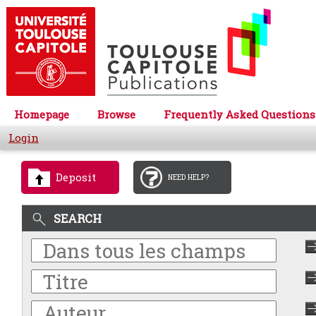
Homepage
Browse
Frequently Asked Questions
Login
Deposit
NEED HELP?
SEARCH