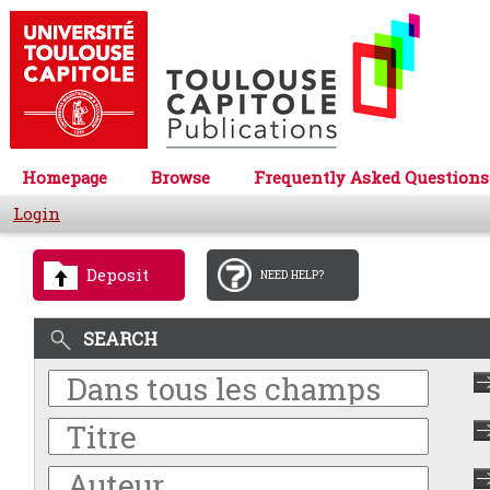
Homepage
Browse
Frequently Asked Questions
Login
Deposit
NEED HELP?
SEARCH