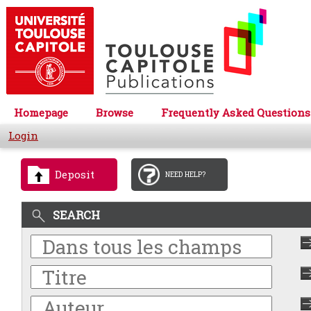
Homepage
Browse
Frequently Asked Questions
Login
Deposit
NEED HELP?
SEARCH