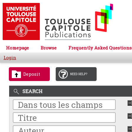
Homepage
Browse
Frequently Asked Questions
Login
Deposit
NEED HELP?
SEARCH