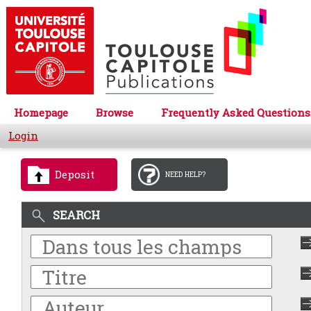
Homepage
Browse
Frequently Asked Questions
Login
Deposit
NEED HELP?
SEARCH