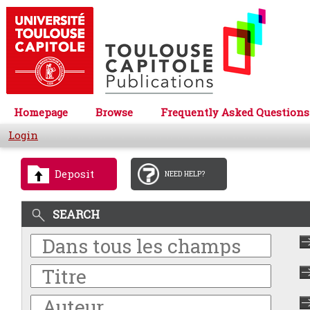
Homepage
Browse
Frequently Asked Questions
Login
Deposit
NEED HELP?
SEARCH