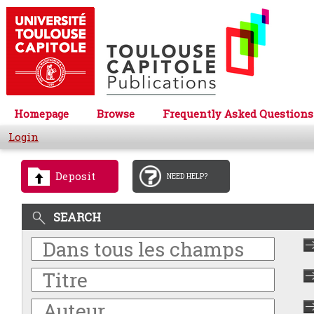
Homepage
Browse
Frequently Asked Questions
Login
Deposit
NEED HELP?
SEARCH