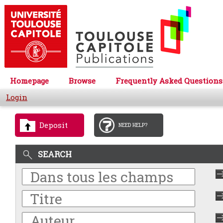
Homepage
Browse
Frequently Asked Questions
Login
Deposit
NEED HELP?
SEARCH