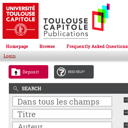
Homepage
Browse
Frequently Asked Questions
Login
Deposit
NEED HELP?
SEARCH