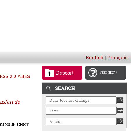
English
|
Français
Deposit
NEED HELP?
RSS 2.0 ABES
SEARCH
ansfert de
:32 2026 CEST
.