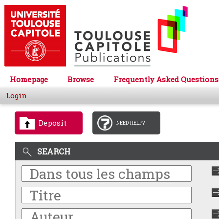
Homepage
Browse
Frequently Asked Questions
Login
Deposit
NEED HELP?
SEARCH