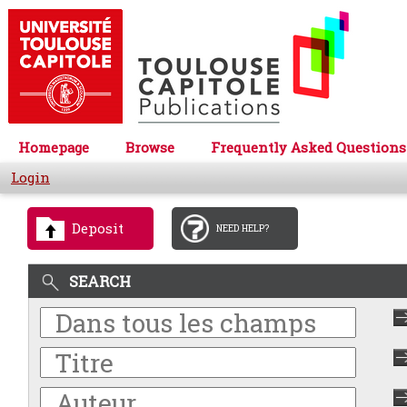
Homepage
Browse
Frequently Asked Questions
Login
Deposit
NEED HELP?
SEARCH