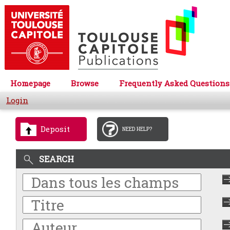
Homepage
Browse
Frequently Asked Questions
Login
Deposit
NEED HELP?
SEARCH