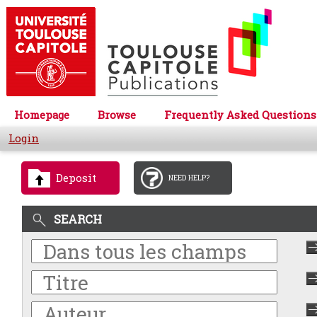
Homepage
Browse
Frequently Asked Questions
Login
Deposit
NEED HELP?
SEARCH