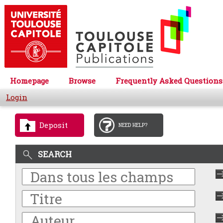
Homepage
Browse
Frequently Asked Questions
Login
Deposit
NEED HELP?
SEARCH