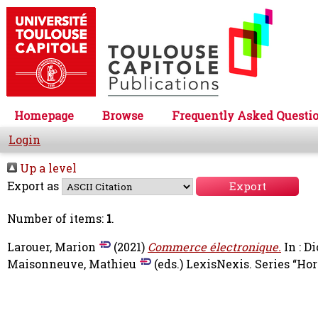
Homepage
Browse
Frequently Asked Questi
Login
Up a level
Export as
Number of items:
1
.
Larouer, Marion
(2021)
Commerce électronique.
In : D
Maisonneuve, Mathieu
(eds.) LexisNexis. Series “Ho