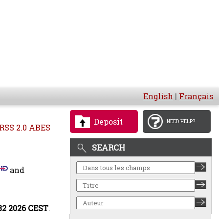
English
|
Français
Deposit
NEED HELP?
RSS 2.0 ABES
SEARCH
and
:32 2026 CEST
.