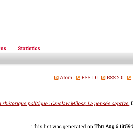
ons
Statistics
Atom
RSS 1.0
RSS 2.0
 rhétorique politique : Czesław Miłosz, La pensée captive.
D
This list was generated on
Thu Aug 6 13:59