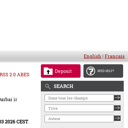
English
|
Français
Deposit
NEED HELP?
RSS 2.0 ABES
SEARCH
arbai ir
:03 2026 CEST
.