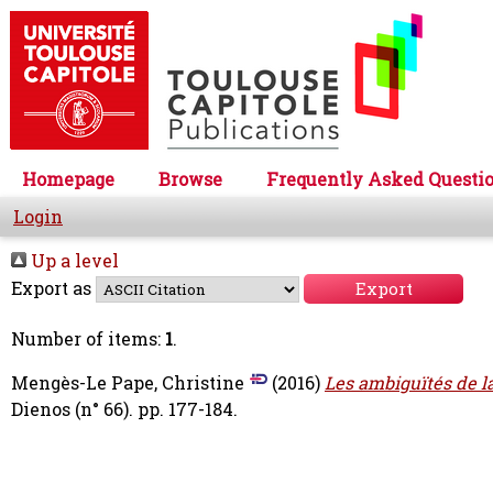
Homepage
Browse
Frequently Asked Questi
Login
Up a level
Export as
Number of items:
1
.
Mengès-Le Pape, Christine
(2016)
Les ambiguïtés de la
Dienos (n° 66). pp. 177-184.