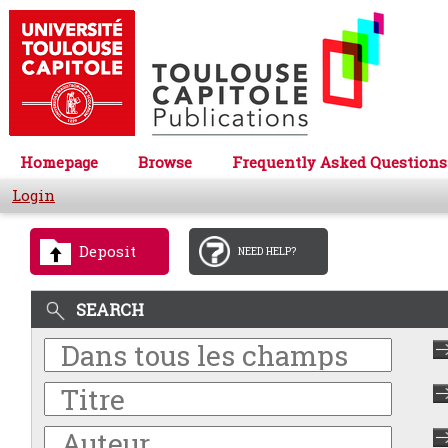
Homepage
Browse
Frequently Asked Questions
Login
Deposit
NEED HELP?
SEARCH