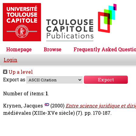
Homepage
Browse
Frequently Asked Questi
Login
Up a level
Export as
Number of items:
1
.
Krynen, Jacques
(2000)
Entre science juridique et dir
médiévales (XIIIe-XVe siècle) (7). pp. 170-187.