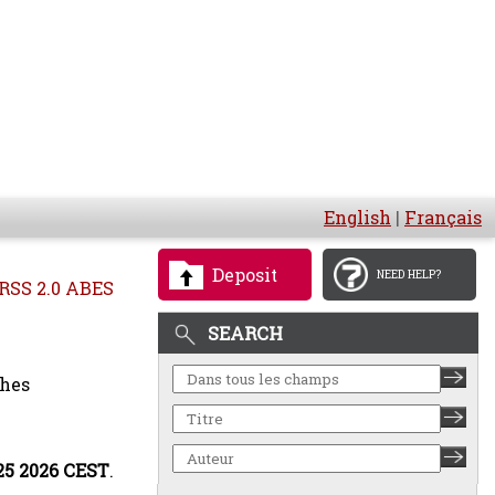
English
|
Français
Deposit
NEED HELP?
RSS 2.0 ABES
SEARCH
ches
:25 2026 CEST
.