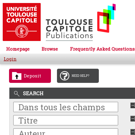
Homepage
Browse
Frequently Asked Questions
Login
Deposit
NEED HELP?
SEARCH