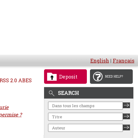
English
|
Français
Deposit
NEED HELP?
RSS 2.0 ABES
SEARCH
urie
 permise ?