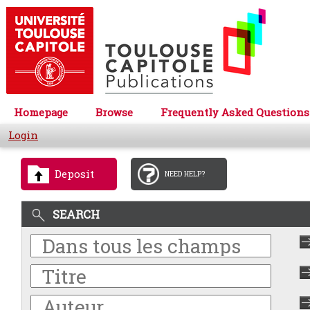
Homepage
Browse
Frequently Asked Questions
Login
Deposit
NEED HELP?
SEARCH