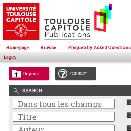
Homepage
Browse
Frequently Asked Questions
Login
Deposit
NEED HELP?
SEARCH