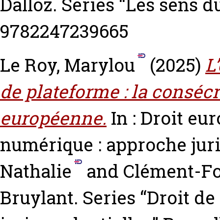
Dalloz. Series “Les sens d
9782247239665
Le Roy, Marylou
(2025)
L
de plateforme : la conséc
européenne.
In : Droit eu
numérique : approche jur
Nathalie
and
Clément-Fo
Bruylant. Series “Droit d