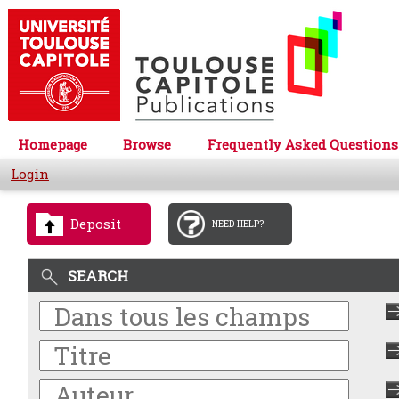
Homepage
Browse
Frequently Asked Questions
Login
Deposit
NEED HELP?
SEARCH