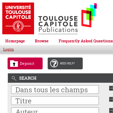
Homepage
Browse
Frequently Asked Questions
Login
Deposit
NEED HELP?
SEARCH