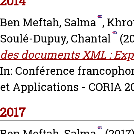
2014
Ben Meftah, Salma
,
Khrou
Soulé-Dupuy, Chantal
(2
des documents XML : Expé
In: Conférence francopho
et Applications - CORIA 2
2017
Ben Meftah, Salma
(2017