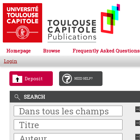
Homepage
Browse
Frequently Asked Questions
Login
Deposit
NEED HELP?
SEARCH