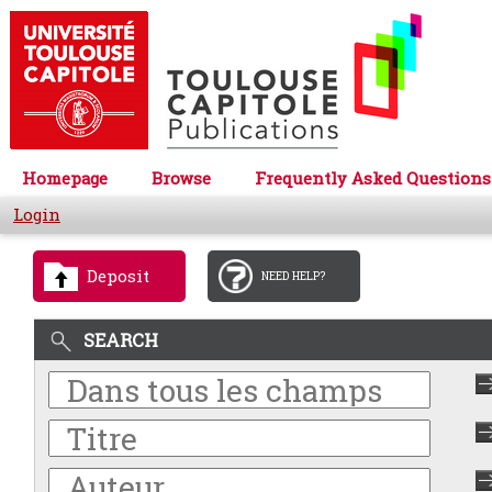
Homepage
Browse
Frequently Asked Questions
Login
Deposit
NEED HELP?
SEARCH