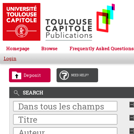
Homepage
Browse
Frequently Asked Questions
Login
Deposit
NEED HELP?
SEARCH