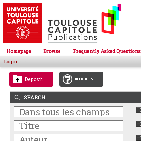
Homepage
Browse
Frequently Asked Questions
Login
Deposit
NEED HELP?
SEARCH