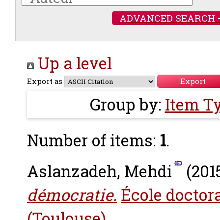
ADVANCED SEARCH 
Up a level
Export as
Group by:
Item T
Number of items:
1
.
Aslanzadeh, Mehdi
(201
démocratie.
École doctora
(Toulouse)
.